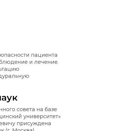
зопасности пациента
блюдение и лечение.
льтацию
идуральную
наук
нного совета на базе
инский университет»
евичу присуждена
 (г. Москва).