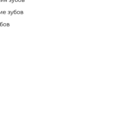
ия зубов
ие зубов
бов