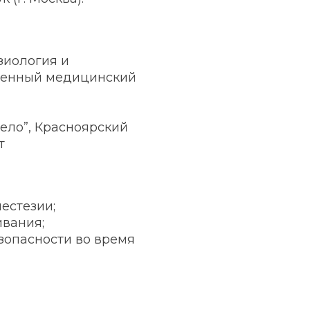
зиология и
твенный медицинский
ело”, Красноярский
т
естезии;
ивания;
зопасности во время