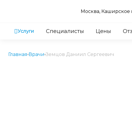
Москва, Каширское ш
Специалисты
Цены
От
Услуги
Главная
Врачи
Земцов Даниил Сергеевич
12 лет
стаж работы