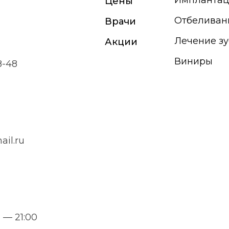
Имплантац
Цены
Отбеливан
Врачи
Лечение зу
Акции
Виниры
8-48
il.ru
 — 21:00