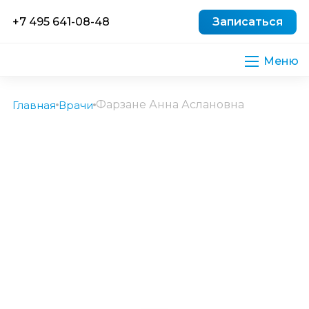
+7 495 641-08-48
Записаться
Фарзане Анна Аслановна
Главная
Врачи
8 лет
стаж работы